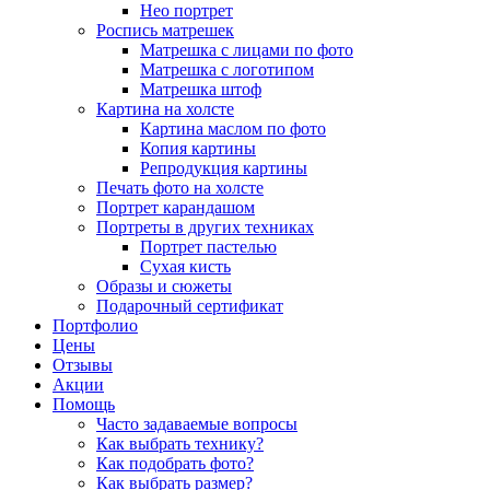
Нео портрет
Роспись матрешек
Матрешка с лицами по фото
Матрешка с логотипом
Матрешка штоф
Картина на холсте
Картина маслом по фото
Копия картины
Репродукция картины
Печать фото на холсте
Портрет карандашом
Портреты в других техниках
Портрет пастелью
Сухая кисть
Образы и сюжеты
Подарочный сертификат
Портфолио
Цены
Отзывы
Акции
Помощь
Часто задаваемые вопросы
Как выбрать технику?
Как подобрать фото?
Как выбрать размер?