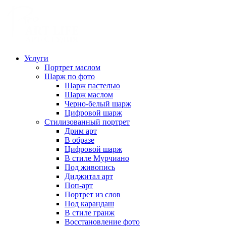
Услуги
Портрет маслом
Шарж по фото
Шарж пастелью
Шарж маслом
Черно-белый шарж
Цифровой шарж
Стилизованный портрет
Дрим арт
В образе
Цифровой шарж
В стиле Мурчиано
Под живопись
Диджитал арт
Поп-арт
Портрет из слов
Под карандаш
В стиле гранж
Восстановление фото