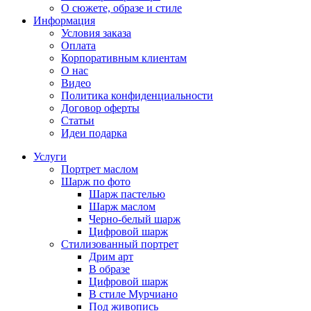
О сюжете, образе и стиле
Информация
Условия заказа
Оплата
Корпоративным клиентам
О нас
Видео
Политика конфиденциальности
Договор оферты
Статьи
Идеи подарка
Услуги
Портрет маслом
Шарж по фото
Шарж пастелью
Шарж маслом
Черно-белый шарж
Цифровой шарж
Стилизованный портрет
Дрим арт
В образе
Цифровой шарж
В стиле Мурчиано
Под живопись