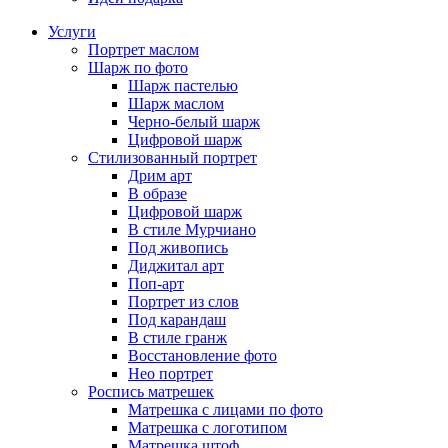
Услуги
Портрет маслом
Шарж по фото
Шарж пастелью
Шарж маслом
Черно-белый шарж
Цифровой шарж
Стилизованный портрет
Дрим арт
В образе
Цифровой шарж
В стиле Мурчиано
Под живопись
Диджитал арт
Поп-арт
Портрет из слов
Под карандаш
В стиле гранж
Восстановление фото
Нео портрет
Роспись матрешек
Матрешка с лицами по фото
Матрешка с логотипом
Матрешка штоф