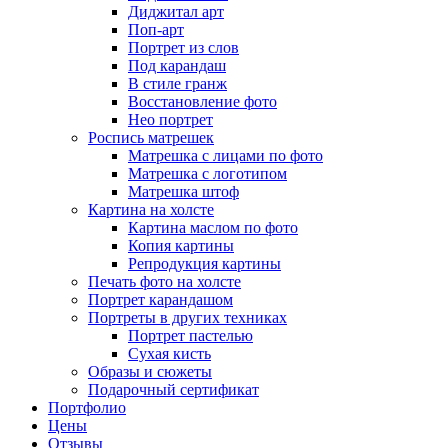
Диджитал арт
Поп-арт
Портрет из слов
Под карандаш
В стиле гранж
Восстановление фото
Нео портрет
Роспись матрешек
Матрешка с лицами по фото
Матрешка с логотипом
Матрешка штоф
Картина на холсте
Картина маслом по фото
Копия картины
Репродукция картины
Печать фото на холсте
Портрет карандашом
Портреты в других техниках
Портрет пастелью
Сухая кисть
Образы и сюжеты
Подарочный сертификат
Портфолио
Цены
Отзывы