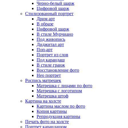
Черно-белый шарж
Цифровой шарж
Стилизованный портрет
Дрим арт
В образе
Цифровой шарж
В стиле Мурчиано
Под живопись
Диджитал арт
Поп-арт
Портрет из слов
Под карандаш
В стиле гранж
Восстановление фото
Нео портрет
Роспись матрешек
Матрешка с лицами по фото
Матрешка с логотипом
Матрешка штоф
Картина на холсте
Картина маслом по фото
Копия картины
Репродукция картины
Печать фото на холсте
Портрет карандашом