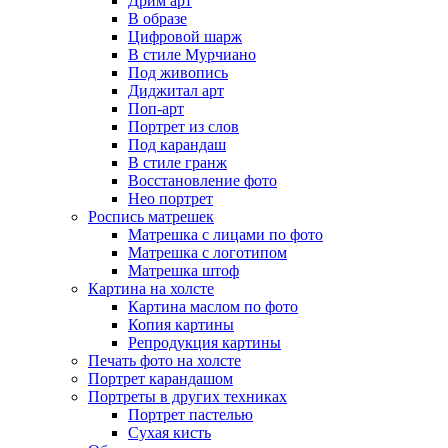
Дрим арт
В образе
Цифровой шарж
В стиле Мурчиано
Под живопись
Диджитал арт
Поп-арт
Портрет из слов
Под карандаш
В стиле гранж
Восстановление фото
Нео портрет
Роспись матрешек
Матрешка с лицами по фото
Матрешка с логотипом
Матрешка штоф
Картина на холсте
Картина маслом по фото
Копия картины
Репродукция картины
Печать фото на холсте
Портрет карандашом
Портреты в других техниках
Портрет пастелью
Сухая кисть