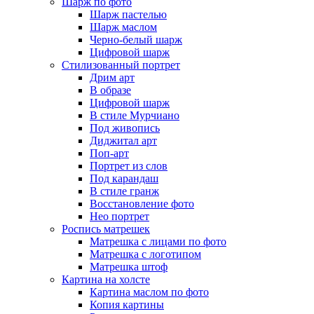
Шарж по фото
Шарж пастелью
Шарж маслом
Черно-белый шарж
Цифровой шарж
Стилизованный портрет
Дрим арт
В образе
Цифровой шарж
В стиле Мурчиано
Под живопись
Диджитал арт
Поп-арт
Портрет из слов
Под карандаш
В стиле гранж
Восстановление фото
Нео портрет
Роспись матрешек
Матрешка с лицами по фото
Матрешка с логотипом
Матрешка штоф
Картина на холсте
Картина маслом по фото
Копия картины