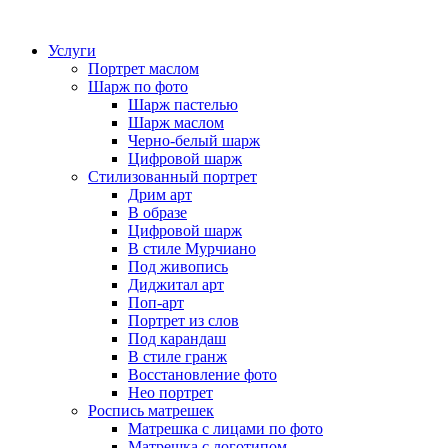
Услуги
Портрет маслом
Шарж по фото
Шарж пастелью
Шарж маслом
Черно-белый шарж
Цифровой шарж
Стилизованный портрет
Дрим арт
В образе
Цифровой шарж
В стиле Мурчиано
Под живопись
Диджитал арт
Поп-арт
Портрет из слов
Под карандаш
В стиле гранж
Восстановление фото
Нео портрет
Роспись матрешек
Матрешка с лицами по фото
Матрешка с логотипом