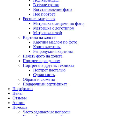
Под карандаш
В стиле гранж
Восстановление фото
Нео портрет
Роспись матрешек
Матрешка с лицами по фото
Матрешка с логотипом
Матрешка штоф
Картина на холсте
Картина маслом по фото
Копия картины
Репродукция картины
Печать фото на холсте
Портрет карандашом
Портреты в других техниках
Портрет пастелью
Сухая кисть
Образы и сюжеты
Подарочный сертификат
Портфолио
Цены
Отзывы
Акции
Помощь
Часто задаваемые вопросы