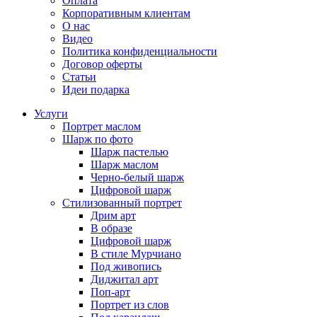
Оплата
Корпоративным клиентам
О нас
Видео
Политика конфиденциальности
Договор оферты
Статьи
Идеи подарка
Услуги
Портрет маслом
Шарж по фото
Шарж пастелью
Шарж маслом
Черно-белый шарж
Цифровой шарж
Стилизованный портрет
Дрим арт
В образе
Цифровой шарж
В стиле Мурчиано
Под живопись
Диджитал арт
Поп-арт
Портрет из слов