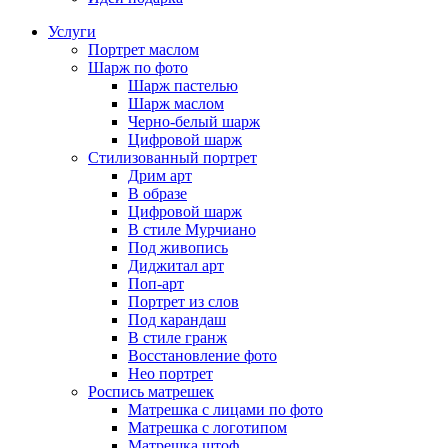
Услуги
Портрет маслом
Шарж по фото
Шарж пастелью
Шарж маслом
Черно-белый шарж
Цифровой шарж
Стилизованный портрет
Дрим арт
В образе
Цифровой шарж
В стиле Мурчиано
Под живопись
Диджитал арт
Поп-арт
Портрет из слов
Под карандаш
В стиле гранж
Восстановление фото
Нео портрет
Роспись матрешек
Матрешка с лицами по фото
Матрешка с логотипом
Матрешка штоф