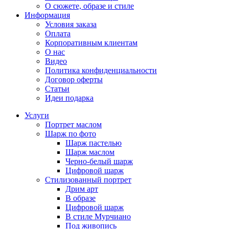
О сюжете, образе и стиле
Информация
Условия заказа
Оплата
Корпоративным клиентам
О нас
Видео
Политика конфиденциальности
Договор оферты
Статьи
Идеи подарка
Услуги
Портрет маслом
Шарж по фото
Шарж пастелью
Шарж маслом
Черно-белый шарж
Цифровой шарж
Стилизованный портрет
Дрим арт
В образе
Цифровой шарж
В стиле Мурчиано
Под живопись