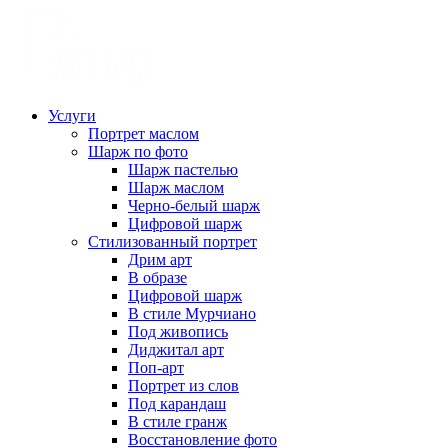
Услуги
Портрет маслом
Шарж по фото
Шарж пастелью
Шарж маслом
Черно-белый шарж
Цифровой шарж
Стилизованный портрет
Дрим арт
В образе
Цифровой шарж
В стиле Мурчиано
Под живопись
Диджитал арт
Поп-арт
Портрет из слов
Под карандаш
В стиле гранж
Восстановление фото