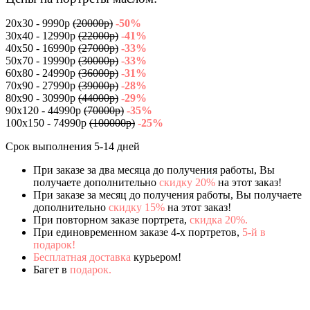
20х30 - 9990р
(20000р)
-50%
30х40 - 12990р
(22000р)
-41%
40х50 - 16990р
(27000р)
-33%
50х70 - 19990р
(30000р)
-33%
60х80 - 24990р
(36000р)
-31%
70х90 - 27990р
(39000р)
-28%
80х90 - 30990р
(44000р)
-29%
90х120 - 44990р
(70000р)
-35%
100x150 - 74990р
(100000р)
-25%
Срок выполнения 5-14 дней
При заказе за два месяца до получения работы, Вы
получаете дополнительно
скидку 20%
на этот заказ!
При заказе за месяц до получения работы, Вы получаете
дополнительно
скидку 15%
на этот заказ!
При повторном заказе портрета,
скидка 20%.
При единовременном заказе 4-х портретов,
5-й в
подарок!
Бесплатная доставка
курьером!
Багет в
подарок.