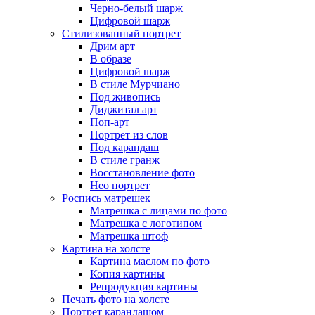
Черно-белый шарж
Цифровой шарж
Стилизованный портрет
Дрим арт
В образе
Цифровой шарж
В стиле Мурчиано
Под живопись
Диджитал арт
Поп-арт
Портрет из слов
Под карандаш
В стиле гранж
Восстановление фото
Нео портрет
Роспись матрешек
Матрешка с лицами по фото
Матрешка с логотипом
Матрешка штоф
Картина на холсте
Картина маслом по фото
Копия картины
Репродукция картины
Печать фото на холсте
Портрет карандашом