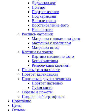
Диджитал арт
Поп-арт
Портрет из слов
Под карандаш
В стиле гранж
Восстановление фото
Нео портрет
Роспись матрешек
Матрешка с лицами по фото
Матрешка с логотипом
Матрешка штоф
Картина на холсте
Картина маслом по фото
Копия картины
Репродукция картины
Печать фото на холсте
Портрет карандашом
Портреты в других техниках
Портрет пастелью
Сухая кисть
Образы и сюжеты
Подарочный сертификат
Портфолио
Цены
Отзывы