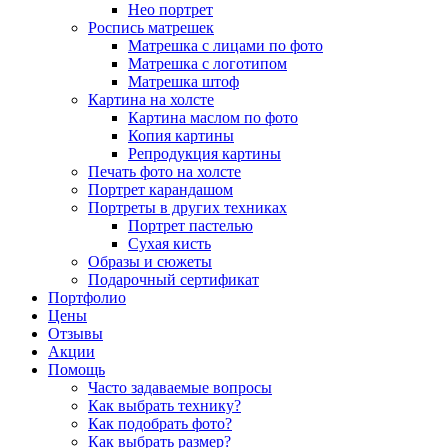
Нео портрет
Роспись матрешек
Матрешка с лицами по фото
Матрешка с логотипом
Матрешка штоф
Картина на холсте
Картина маслом по фото
Копия картины
Репродукция картины
Печать фото на холсте
Портрет карандашом
Портреты в других техниках
Портрет пастелью
Сухая кисть
Образы и сюжеты
Подарочный сертификат
Портфолио
Цены
Отзывы
Акции
Помощь
Часто задаваемые вопросы
Как выбрать технику?
Как подобрать фото?
Как выбрать размер?