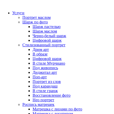
Услуги
Портрет маслом
Шарж по фото
Шарж пастелью
Шарж маслом
Черно-белый шарж
Цифровой шарж
Стилизованный портрет
Дрим арт
В образе
Цифровой шарж
В стиле Мурчиано
Под живопись
Диджитал арт
Поп-арт
Портрет из слов
Под карандаш
В стиле гранж
Восстановление фото
Нео портрет
Роспись матрешек
Матрешка с лицами по фото
Матрешка с логотипом