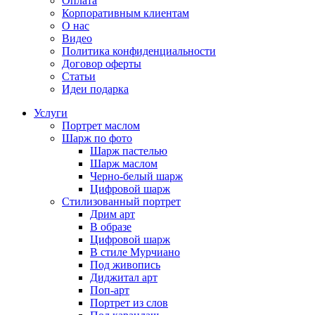
Оплата
Корпоративным клиентам
О нас
Видео
Политика конфиденциальности
Договор оферты
Статьи
Идеи подарка
Услуги
Портрет маслом
Шарж по фото
Шарж пастелью
Шарж маслом
Черно-белый шарж
Цифровой шарж
Стилизованный портрет
Дрим арт
В образе
Цифровой шарж
В стиле Мурчиано
Под живопись
Диджитал арт
Поп-арт
Портрет из слов