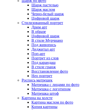
Шарж по фото
Шарж пастелью
Шарж маслом
Черно-белый шарж
Цифровой шарж
Стилизованный портрет
Дрим арт
В образе
Цифровой шарж
В стиле Мурчиано
Под живопись
Диджитал арт
Поп-арт
Портрет из слов
Под карандаш
В стиле гранж
Восстановление фото
Нео портрет
Роспись матрешек
Матрешка с лицами по фото
Матрешка с логотипом
Матрешка штоф
Картина на холсте
Картина маслом по фото
Копия картины