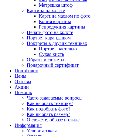
Матрешка штоф
Картина на холсте
Картина маслом по фото
Копия картины
Репродукция картины
Печать фото на холсте
Портрет карандашом
Портреты в других техниках
Портрет пастелью
Сухая кисть
Образы и сюжеты
Подарочный сертификат
Портфолио
Цены
Отзывы
Акции
Помощь
Часто задаваемые вопросы
Как выбрать технику?
Как подобрать фото?
Как выбрать размер?
О сюжете, образе и стиле
Информация
Условия заказа