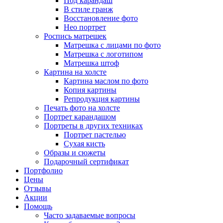
Под карандаш
В стиле гранж
Восстановление фото
Нео портрет
Роспись матрешек
Матрешка с лицами по фото
Матрешка с логотипом
Матрешка штоф
Картина на холсте
Картина маслом по фото
Копия картины
Репродукция картины
Печать фото на холсте
Портрет карандашом
Портреты в других техниках
Портрет пастелью
Сухая кисть
Образы и сюжеты
Подарочный сертификат
Портфолио
Цены
Отзывы
Акции
Помощь
Часто задаваемые вопросы