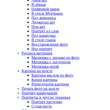
Дрим арт
В образе
Цифровой шарж
В стиле Мурчиано
Под живопись
Диджитал арт
Поп-арт
Портрет из слов
Под карандаш
В стиле гранж
Восстановление фото
Нео портрет
Роспись матрешек
Матрешка с лицами по фото
Матрешка с логотипом
Матрешка штоф
Картина на холсте
Картина маслом по фото
Копия картины
Репродукция картины
Печать фото на холсте
Портрет карандашом
Портреты в других техниках
Портрет пастелью
Сухая кисть