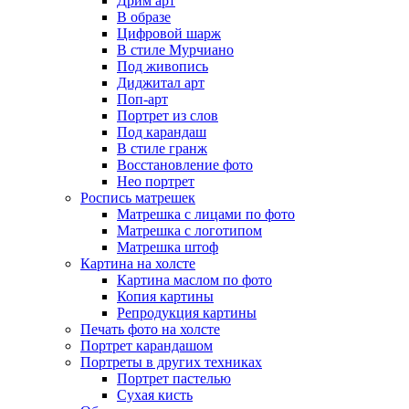
Дрим арт
В образе
Цифровой шарж
В стиле Мурчиано
Под живопись
Диджитал арт
Поп-арт
Портрет из слов
Под карандаш
В стиле гранж
Восстановление фото
Нео портрет
Роспись матрешек
Матрешка с лицами по фото
Матрешка с логотипом
Матрешка штоф
Картина на холсте
Картина маслом по фото
Копия картины
Репродукция картины
Печать фото на холсте
Портрет карандашом
Портреты в других техниках
Портрет пастелью
Сухая кисть