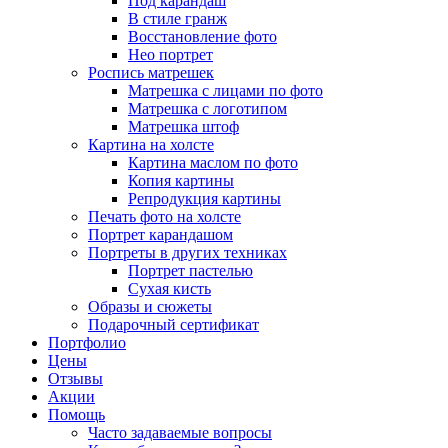
Под карандаш
В стиле гранж
Восстановление фото
Нео портрет
Роспись матрешек
Матрешка с лицами по фото
Матрешка с логотипом
Матрешка штоф
Картина на холсте
Картина маслом по фото
Копия картины
Репродукция картины
Печать фото на холсте
Портрет карандашом
Портреты в других техниках
Портрет пастелью
Сухая кисть
Образы и сюжеты
Подарочный сертификат
Портфолио
Цены
Отзывы
Акции
Помощь
Часто задаваемые вопросы