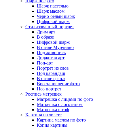
Шарж по фото
Шарж пастелью
Шарж маслом
Черно-белый шарж
Цифровой шарж
Стилизованный портрет
Дрим арт
В образе
Цифровой шарж
В стиле Мурчиано
Под живопись
Диджитал арт
Поп-арт
Портрет из слов
Под карандаш
В стиле гранж
Восстановление фото
Нео портрет
Роспись матрешек
Матрешка с лицами по фото
Матрешка с логотипом
Матрешка штоф
Картина на холсте
Картина маслом по фото
Копия картины