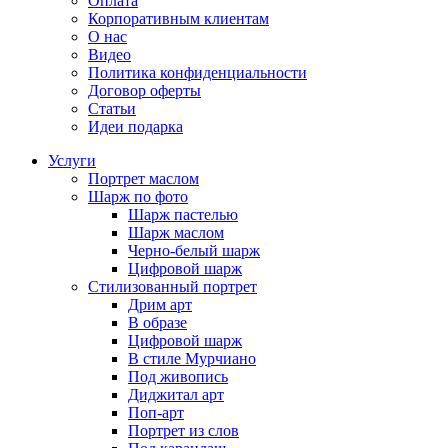
Оплата
Корпоративным клиентам
О нас
Видео
Политика конфиденциальности
Договор оферты
Статьи
Идеи подарка
Услуги
Портрет маслом
Шарж по фото
Шарж пастелью
Шарж маслом
Черно-белый шарж
Цифровой шарж
Стилизованный портрет
Дрим арт
В образе
Цифровой шарж
В стиле Мурчиано
Под живопись
Диджитал арт
Поп-арт
Портрет из слов