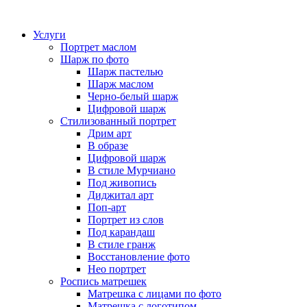
Услуги
Портрет маслом
Шарж по фото
Шарж пастелью
Шарж маслом
Черно-белый шарж
Цифровой шарж
Стилизованный портрет
Дрим арт
В образе
Цифровой шарж
В стиле Мурчиано
Под живопись
Диджитал арт
Поп-арт
Портрет из слов
Под карандаш
В стиле гранж
Восстановление фото
Нео портрет
Роспись матрешек
Матрешка с лицами по фото
Матрешка с логотипом