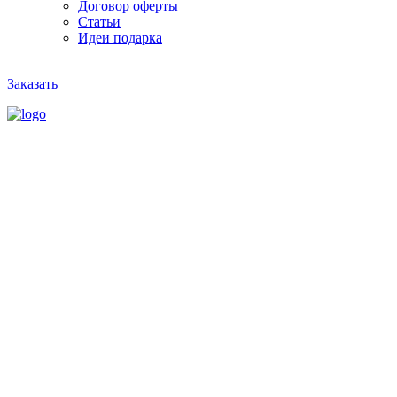
Договор оферты
Статьи
Идеи подарка
Заказать
РАССЧИТАТЬ ЗАКАЗ
Или напишите нам на почту:
zakaz@proartlife.ru
ПЕЧАТЬ НА ХОЛСТЕ
В НОВОРОССИЙСКЕ
ПОП-АРТ, ГРАНЖ, ИЗ СЛОВ, ДИДЖИТАЛ АРТ,