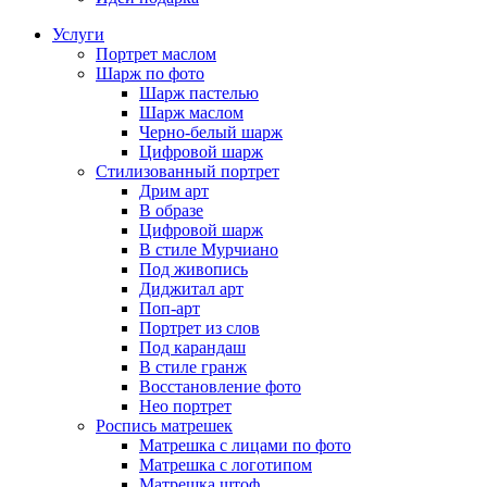
Услуги
Портрет маслом
Шарж по фото
Шарж пастелью
Шарж маслом
Черно-белый шарж
Цифровой шарж
Стилизованный портрет
Дрим арт
В образе
Цифровой шарж
В стиле Мурчиано
Под живопись
Диджитал арт
Поп-арт
Портрет из слов
Под карандаш
В стиле гранж
Восстановление фото
Нео портрет
Роспись матрешек
Матрешка с лицами по фото
Матрешка с логотипом
Матрешка штоф