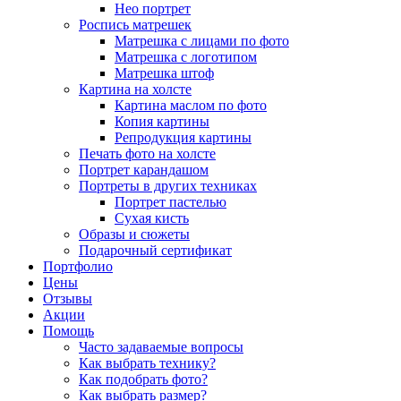
Нео портрет
Роспись матрешек
Матрешка с лицами по фото
Матрешка с логотипом
Матрешка штоф
Картина на холсте
Картина маслом по фото
Копия картины
Репродукция картины
Печать фото на холсте
Портрет карандашом
Портреты в других техниках
Портрет пастелью
Сухая кисть
Образы и сюжеты
Подарочный сертификат
Портфолио
Цены
Отзывы
Акции
Помощь
Часто задаваемые вопросы
Как выбрать технику?
Как подобрать фото?
Как выбрать размер?