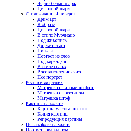
Черно-белый шарж
Цифровой шарж
Стилизованный портрет
Дрим арт
В образе
Цифровой шарж
В стиле Мурчиано
Под живопись
Диджитал арт
Поп-арт
Портрет из слов
Под карандаш
В стиле гранж
Восстановление фото
Нео портрет
Роспись матрешек
Матрешка с лицами по фото
Матрешка с логотипом
Матрешка штоф
Картина на холсте
Картина маслом по фото
Копия картины
Репродукция картины
Печать фото на холсте
Портрет карандашом