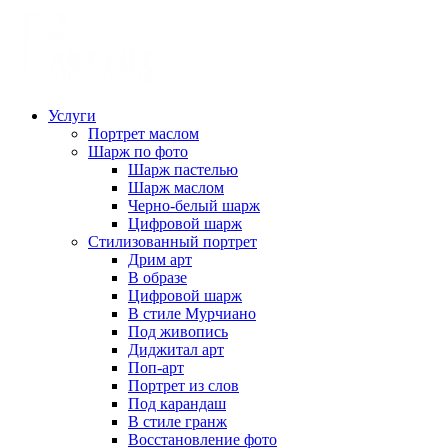
Услуги
Портрет маслом
Шарж по фото
Шарж пастелью
Шарж маслом
Черно-белый шарж
Цифровой шарж
Стилизованный портрет
Дрим арт
В образе
Цифровой шарж
В стиле Мурчиано
Под живопись
Диджитал арт
Поп-арт
Портрет из слов
Под карандаш
В стиле гранж
Восстановление фото