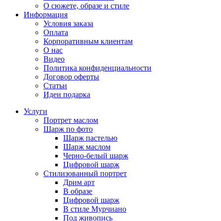
О сюжете, образе и стиле
Информация
Условия заказа
Оплата
Корпоративным клиентам
О нас
Видео
Политика конфиденциальности
Договор оферты
Статьи
Идеи подарка
Услуги
Портрет маслом
Шарж по фото
Шарж пастелью
Шарж маслом
Черно-белый шарж
Цифровой шарж
Стилизованный портрет
Дрим арт
В образе
Цифровой шарж
В стиле Мурчиано
Под живопись