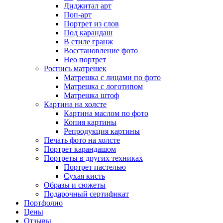
Диджитал арт
Поп-арт
Портрет из слов
Под карандаш
В стиле гранж
Восстановление фото
Нео портрет
Роспись матрешек
Матрешка с лицами по фото
Матрешка с логотипом
Матрешка штоф
Картина на холсте
Картина маслом по фото
Копия картины
Репродукция картины
Печать фото на холсте
Портрет карандашом
Портреты в других техниках
Портрет пастелью
Сухая кисть
Образы и сюжеты
Подарочный сертификат
Портфолио
Цены
Отзывы