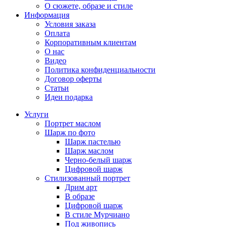
О сюжете, образе и стиле
Информация
Условия заказа
Оплата
Корпоративным клиентам
О нас
Видео
Политика конфиденциальности
Договор оферты
Статьи
Идеи подарка
Услуги
Портрет маслом
Шарж по фото
Шарж пастелью
Шарж маслом
Черно-белый шарж
Цифровой шарж
Стилизованный портрет
Дрим арт
В образе
Цифровой шарж
В стиле Мурчиано
Под живопись