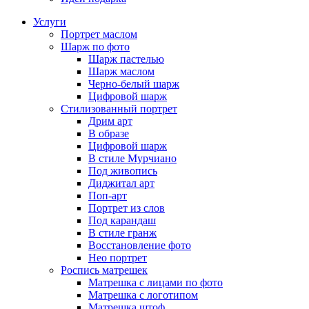
Услуги
Портрет маслом
Шарж по фото
Шарж пастелью
Шарж маслом
Черно-белый шарж
Цифровой шарж
Стилизованный портрет
Дрим арт
В образе
Цифровой шарж
В стиле Мурчиано
Под живопись
Диджитал арт
Поп-арт
Портрет из слов
Под карандаш
В стиле гранж
Восстановление фото
Нео портрет
Роспись матрешек
Матрешка с лицами по фото
Матрешка с логотипом
Матрешка штоф