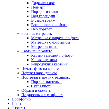
Диджитал арт
Поп-арт
Портрет из слов
Под карандаш
В стиле гранж
Восстановление фото
Нео портрет
Роспись матрешек
Матрешка с лицами по фото
Матрешка с логотипом
Матрешка штоф
Картина на холсте
Картина маслом по фото
Копия картины
Репродукция картины
Печать фото на холсте
Портрет карандашом
Портреты в других техниках
Портрет пастелью
Сухая кисть
Образы и сюжеты
Подарочный сертификат
Портфолио
Цены
Отзывы