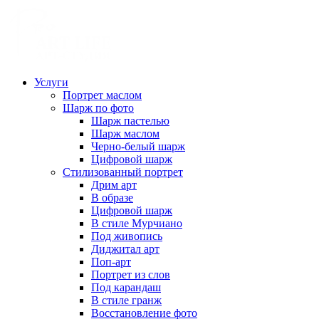
Услуги
Портрет маслом
Шарж по фото
Шарж пастелью
Шарж маслом
Черно-белый шарж
Цифровой шарж
Стилизованный портрет
Дрим арт
В образе
Цифровой шарж
В стиле Мурчиано
Под живопись
Диджитал арт
Поп-арт
Портрет из слов
Под карандаш
В стиле гранж
Восстановление фото