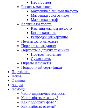
Нео портрет
Роспись матрешек
Матрешка с лицами по фото
Матрешка с логотипом
Матрешка штоф
Картина на холсте
Картина маслом по фото
Копия картины
Репродукция картины
Печать фото на холсте
Портрет карандашом
Портреты в других техниках
Портрет пастелью
Сухая кисть
Образы и сюжеты
Подарочный сертификат
Портфолио
Цены
Отзывы
Акции
Помощь
Часто задаваемые вопросы
Как выбрать технику?
Как подобрать фото?
Как выбрать размер?