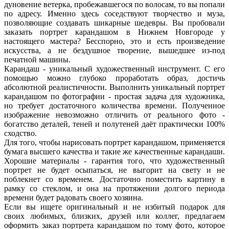
дуновение ветерка, пробежавшегося по волосам, то вы попали
по адресу. Именно здесь соседствуют творчество и муза,
позволяющие создавать шикарные шедевры. Вы пробовали
заказать портрет карандашом в Нижнем Новгороде у
настоящего мастера? Бесспорно, это и есть произведение
искусства, а не бездушное творение, вышедшее из-под
печатной машины.
Карандаш - уникальный художественный инструмент. С его
помощью можно глубоко проработать образ, достичь
абсолютной реалистичности. Выполнить уникальный портрет
карандашом по фотографии - простая задача для художника,
но требует достаточного количества времени. Полученное
изображение невозможно отличить от реального фото -
богатство деталей, теней и полутеней даёт практически 100%
сходство.
Для того, чтобы нарисовать портрет карандашом, применяется
бумага высшего качества и такие же качественные карандаши.
Хорошие материалы - гарантия того, что художественный
портрет не будет осыпаться, не выгорит на свету и не
поблекнет со временем. Достаточно поместить картину в
рамку со стеклом, и она на протяжении долгого периода
времени будет радовать своего хозяина.
Если вы ищете оригинальный и не избитый подарок для
своих любимых, близких, друзей или коллег, предлагаем
оформить заказ портрета карандашом по тому фото, которое