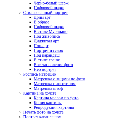
Черно-белый шарж
Цифровой шарж
Стилизованный портрет
Дрим арт
В образе
Цифровой шарж
В стиле Мурчиано
Под живопись
Диджитал арт
Поп-арт
Портрет из слов
Под карандаш
В стиле гранж
Восстановление фото
Нео портрет
Роспись матрешек
Матрешка с лицами по фото
Матрешка с логотипом
Матрешка штоф
Картина на холсте
Картина маслом по фото
Копия картины
Репродукция картины
Печать фото на холсте
Портрет карандашом