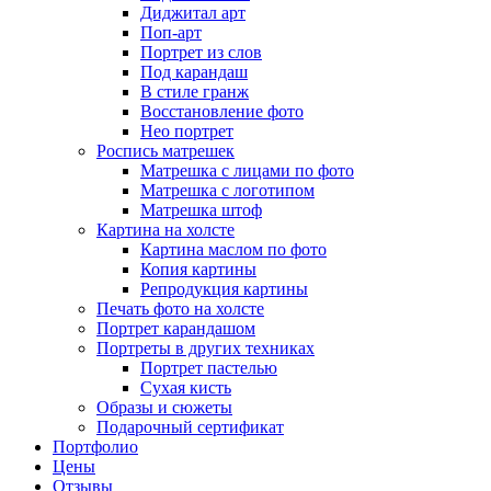
Диджитал арт
Поп-арт
Портрет из слов
Под карандаш
В стиле гранж
Восстановление фото
Нео портрет
Роспись матрешек
Матрешка с лицами по фото
Матрешка с логотипом
Матрешка штоф
Картина на холсте
Картина маслом по фото
Копия картины
Репродукция картины
Печать фото на холсте
Портрет карандашом
Портреты в других техниках
Портрет пастелью
Сухая кисть
Образы и сюжеты
Подарочный сертификат
Портфолио
Цены
Отзывы