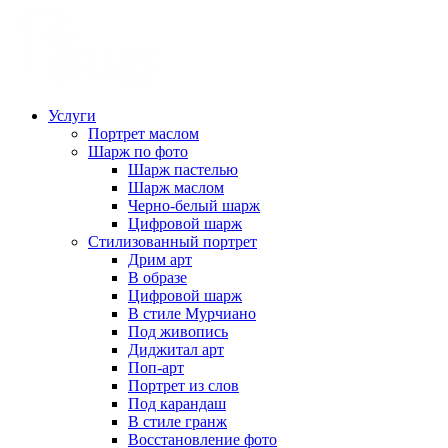
Услуги
Портрет маслом
Шарж по фото
Шарж пастелью
Шарж маслом
Черно-белый шарж
Цифровой шарж
Стилизованный портрет
Дрим арт
В образе
Цифровой шарж
В стиле Мурчиано
Под живопись
Диджитал арт
Поп-арт
Портрет из слов
Под карандаш
В стиле гранж
Восстановление фото