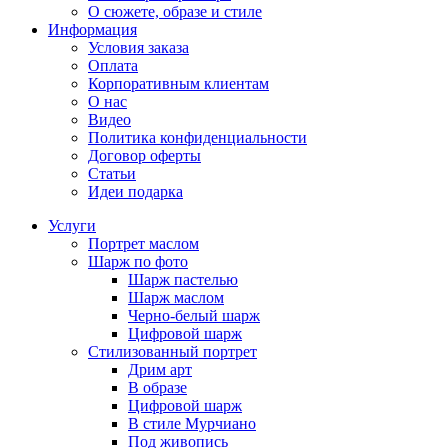
О сюжете, образе и стиле
Информация
Условия заказа
Оплата
Корпоративным клиентам
О нас
Видео
Политика конфиденциальности
Договор оферты
Статьи
Идеи подарка
Услуги
Портрет маслом
Шарж по фото
Шарж пастелью
Шарж маслом
Черно-белый шарж
Цифровой шарж
Стилизованный портрет
Дрим арт
В образе
Цифровой шарж
В стиле Мурчиано
Под живопись