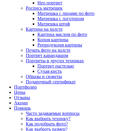
Нео портрет
Роспись матрешек
Матрешка с лицами по фото
Матрешка с логотипом
Матрешка штоф
Картина на холсте
Картина маслом по фото
Копия картины
Репродукция картины
Печать фото на холсте
Портрет карандашом
Портреты в других техниках
Портрет пастелью
Сухая кисть
Образы и сюжеты
Подарочный сертификат
Портфолио
Цены
Отзывы
Акции
Помощь
Часто задаваемые вопросы
Как выбрать технику?
Как подобрать фото?
Как выбрать размер?