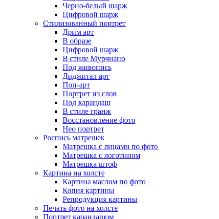
Черно-белый шарж
Цифровой шарж
Стилизованный портрет
Дрим арт
В образе
Цифровой шарж
В стиле Мурчиано
Под живопись
Диджитал арт
Поп-арт
Портрет из слов
Под карандаш
В стиле гранж
Восстановление фото
Нео портрет
Роспись матрешек
Матрешка с лицами по фото
Матрешка с логотипом
Матрешка штоф
Картина на холсте
Картина маслом по фото
Копия картины
Репродукция картины
Печать фото на холсте
Портрет карандашом