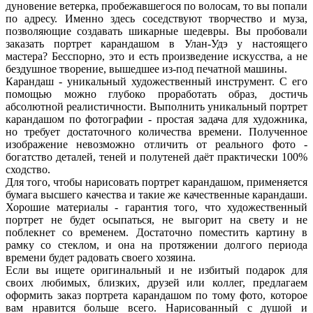
дуновение ветерка, пробежавшегося по волосам, то вы попали
по адресу. Именно здесь соседствуют творчество и муза,
позволяющие создавать шикарные шедевры. Вы пробовали
заказать портрет карандашом в Улан-Удэ у настоящего
мастера? Бесспорно, это и есть произведение искусства, а не
бездушное творение, вышедшее из-под печатной машины.
Карандаш - уникальный художественный инструмент. С его
помощью можно глубоко проработать образ, достичь
абсолютной реалистичности. Выполнить уникальный портрет
карандашом по фотографии - простая задача для художника,
но требует достаточного количества времени. Полученное
изображение невозможно отличить от реального фото -
богатство деталей, теней и полутеней даёт практически 100%
сходство.
Для того, чтобы нарисовать портрет карандашом, применяется
бумага высшего качества и такие же качественные карандаши.
Хорошие материалы - гарантия того, что художественный
портрет не будет осыпаться, не выгорит на свету и не
поблекнет со временем. Достаточно поместить картину в
рамку со стеклом, и она на протяжении долгого периода
времени будет радовать своего хозяина.
Если вы ищете оригинальный и не избитый подарок для
своих любимых, близких, друзей или коллег, предлагаем
оформить заказ портрета карандашом по тому фото, которое
вам нравится больше всего. Нарисованный с душой и