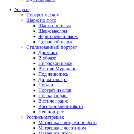
Услуги
Портрет маслом
Шарж по фото
Шарж пастелью
Шарж маслом
Черно-белый шарж
Цифровой шарж
Стилизованный портрет
Дрим арт
В образе
Цифровой шарж
В стиле Мурчиано
Под живопись
Диджитал арт
Поп-арт
Портрет из слов
Под карандаш
В стиле гранж
Восстановление фото
Нео портрет
Роспись матрешек
Матрешка с лицами по фото
Матрешка с логотипом
Матрешка штоф