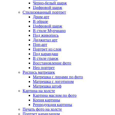
Черно-белый шарж
Цифровой шарж
Стилизованный портрет
Дрим арт
В образе
Цифровой шарж
В стиле Мурчиано
Под живопись
Диджитал арт
Поп-арт
Портрет из слов
Под карандаш
В стиле гранж
Восстановление фото
Нео портрет
Роспись матрешек
Матрешка с лицами по фото
Матрешка с логотипом
Матрешка штоф
Картина на холсте
Картина маслом по фото
Копия картины
Репродукция картины
Печать фото на холсте
Портрет карандашом