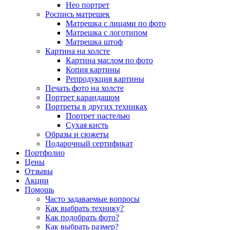
Нео портрет
Роспись матрешек
Матрешка с лицами по фото
Матрешка с логотипом
Матрешка штоф
Картина на холсте
Картина маслом по фото
Копия картины
Репродукция картины
Печать фото на холсте
Портрет карандашом
Портреты в других техниках
Портрет пастелью
Сухая кисть
Образы и сюжеты
Подарочный сертификат
Портфолио
Цены
Отзывы
Акции
Помощь
Часто задаваемые вопросы
Как выбрать технику?
Как подобрать фото?
Как выбрать размер?