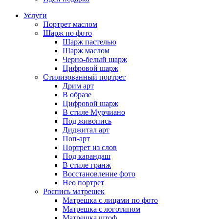
Услуги
Портрет маслом
Шарж по фото
Шарж пастелью
Шарж маслом
Черно-белый шарж
Цифровой шарж
Стилизованный портрет
Дрим арт
В образе
Цифровой шарж
В стиле Мурчиано
Под живопись
Диджитал арт
Поп-арт
Портрет из слов
Под карандаш
В стиле гранж
Восстановление фото
Нео портрет
Роспись матрешек
Матрешка с лицами по фото
Матрешка с логотипом
Матрешка штоф