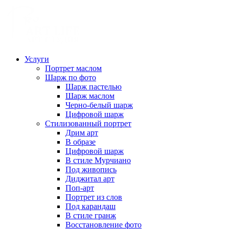
Услуги
Портрет маслом
Шарж по фото
Шарж пастелью
Шарж маслом
Черно-белый шарж
Цифровой шарж
Стилизованный портрет
Дрим арт
В образе
Цифровой шарж
В стиле Мурчиано
Под живопись
Диджитал арт
Поп-арт
Портрет из слов
Под карандаш
В стиле гранж
Восстановление фото