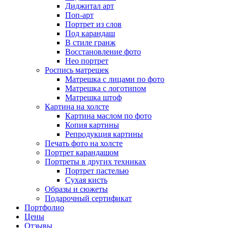
Диджитал арт
Поп-арт
Портрет из слов
Под карандаш
В стиле гранж
Восстановление фото
Нео портрет
Роспись матрешек
Матрешка с лицами по фото
Матрешка с логотипом
Матрешка штоф
Картина на холсте
Картина маслом по фото
Копия картины
Репродукция картины
Печать фото на холсте
Портрет карандашом
Портреты в других техниках
Портрет пастелью
Сухая кисть
Образы и сюжеты
Подарочный сертификат
Портфолио
Цены
Отзывы