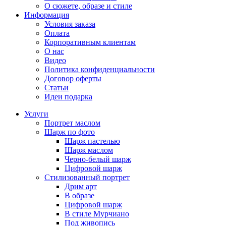
О сюжете, образе и стиле
Информация
Условия заказа
Оплата
Корпоративным клиентам
О нас
Видео
Политика конфиденциальности
Договор оферты
Статьи
Идеи подарка
Услуги
Портрет маслом
Шарж по фото
Шарж пастелью
Шарж маслом
Черно-белый шарж
Цифровой шарж
Стилизованный портрет
Дрим арт
В образе
Цифровой шарж
В стиле Мурчиано
Под живопись