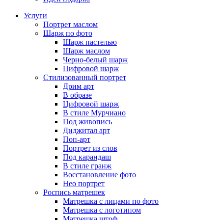
Услуги
Портрет маслом
Шарж по фото
Шарж пастелью
Шарж маслом
Черно-белый шарж
Цифровой шарж
Стилизованный портрет
Дрим арт
В образе
Цифровой шарж
В стиле Мурчиано
Под живопись
Диджитал арт
Поп-арт
Портрет из слов
Под карандаш
В стиле гранж
Восстановление фото
Нео портрет
Роспись матрешек
Матрешка с лицами по фото
Матрешка с логотипом
Матрешка штоф