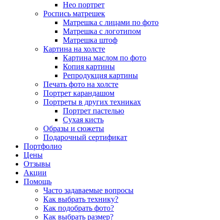
Нео портрет
Роспись матрешек
Матрешка с лицами по фото
Матрешка с логотипом
Матрешка штоф
Картина на холсте
Картина маслом по фото
Копия картины
Репродукция картины
Печать фото на холсте
Портрет карандашом
Портреты в других техниках
Портрет пастелью
Сухая кисть
Образы и сюжеты
Подарочный сертификат
Портфолио
Цены
Отзывы
Акции
Помощь
Часто задаваемые вопросы
Как выбрать технику?
Как подобрать фото?
Как выбрать размер?