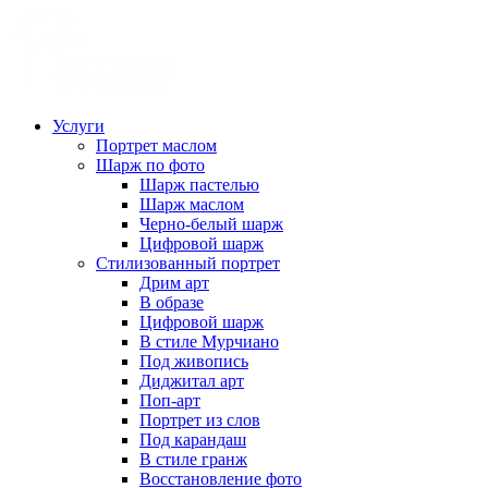
Услуги
Портрет маслом
Шарж по фото
Шарж пастелью
Шарж маслом
Черно-белый шарж
Цифровой шарж
Стилизованный портрет
Дрим арт
В образе
Цифровой шарж
В стиле Мурчиано
Под живопись
Диджитал арт
Поп-арт
Портрет из слов
Под карандаш
В стиле гранж
Восстановление фото