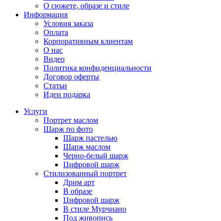
О сюжете, образе и стиле
Информация
Условия заказа
Оплата
Корпоративным клиентам
О нас
Видео
Политика конфиденциальности
Договор оферты
Статьи
Идеи подарка
Услуги
Портрет маслом
Шарж по фото
Шарж пастелью
Шарж маслом
Черно-белый шарж
Цифровой шарж
Стилизованный портрет
Дрим арт
В образе
Цифровой шарж
В стиле Мурчиано
Под живопись