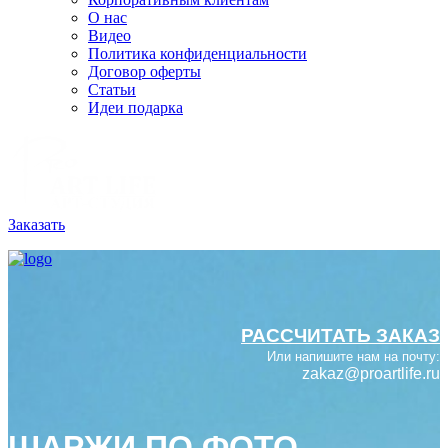
О нас
Видео
Политика конфиденциальности
Договор оферты
Статьи
Идеи подарка
Заказать
РАССЧИТАТЬ ЗАКАЗ
Или напишите нам на почту:
zakaz@proartlife.ru
ШАРЖИ ПО ФОТО