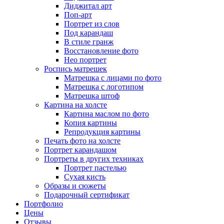
Диджитал арт
Поп-арт
Портрет из слов
Под карандаш
В стиле гранж
Восстановление фото
Нео портрет
Роспись матрешек
Матрешка с лицами по фото
Матрешка с логотипом
Матрешка штоф
Картина на холсте
Картина маслом по фото
Копия картины
Репродукция картины
Печать фото на холсте
Портрет карандашом
Портреты в других техниках
Портрет пастелью
Сухая кисть
Образы и сюжеты
Подарочный сертификат
Портфолио
Цены
Отзывы