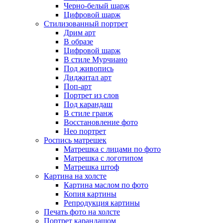
Черно-белый шарж
Цифровой шарж
Стилизованный портрет
Дрим арт
В образе
Цифровой шарж
В стиле Мурчиано
Под живопись
Диджитал арт
Поп-арт
Портрет из слов
Под карандаш
В стиле гранж
Восстановление фото
Нео портрет
Роспись матрешек
Матрешка с лицами по фото
Матрешка с логотипом
Матрешка штоф
Картина на холсте
Картина маслом по фото
Копия картины
Репродукция картины
Печать фото на холсте
Портрет карандашом