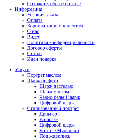
О сюжете, образе и стиле
Информация
Условия заказа
Оплата
Корпоративным клиентам
О нас
Видео
Политика конфиденциальности
Договор оферты
Статьи
Идеи подарка
Услуги
Портрет маслом
Шарж по фото
Шарж пастелью
Шарж маслом
Черно-белый шарж
Цифровой шарж
Стилизованный портрет
Дрим арт
В образе
Цифровой шарж
В стиле Мурчиано
Под живопись