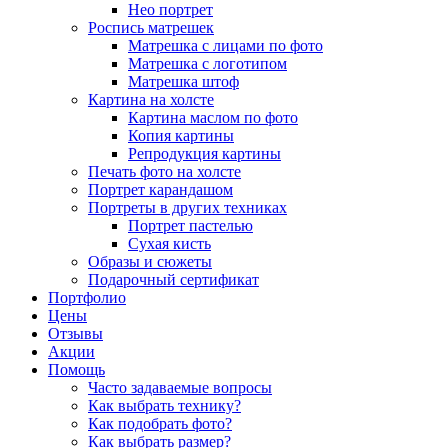
Нео портрет
Роспись матрешек
Матрешка с лицами по фото
Матрешка с логотипом
Матрешка штоф
Картина на холсте
Картина маслом по фото
Копия картины
Репродукция картины
Печать фото на холсте
Портрет карандашом
Портреты в других техниках
Портрет пастелью
Сухая кисть
Образы и сюжеты
Подарочный сертификат
Портфолио
Цены
Отзывы
Акции
Помощь
Часто задаваемые вопросы
Как выбрать технику?
Как подобрать фото?
Как выбрать размер?