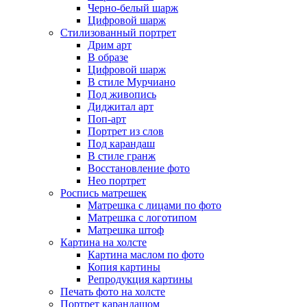
Черно-белый шарж
Цифровой шарж
Стилизованный портрет
Дрим арт
В образе
Цифровой шарж
В стиле Мурчиано
Под живопись
Диджитал арт
Поп-арт
Портрет из слов
Под карандаш
В стиле гранж
Восстановление фото
Нео портрет
Роспись матрешек
Матрешка с лицами по фото
Матрешка с логотипом
Матрешка штоф
Картина на холсте
Картина маслом по фото
Копия картины
Репродукция картины
Печать фото на холсте
Портрет карандашом