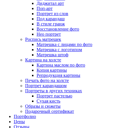
Диджитал арт
Поп-арт
Портрет из слов
Под карандаш
В стиле гранж
Восстановление фото
Нео портрет
Роспись матрешек
Матрешка с лицами по фото
Матрешка с логотипом
Матрешка штоф
Картина на холсте
Картина маслом по фото
Копия картины
Репродукция картины
Печать фото на холсте
Портрет карандашом
Портреты в других техниках
Портрет пастелью
Сухая кисть
Образы и сюжеты
Подарочный сертификат
Портфолио
Цены
Отзывы