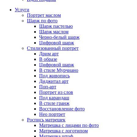
Услуги
Портрет маслом
Шарж по фото
Шарж пастелью
Шарж маслом
Черно-белый шарж
Цифровой шарж
Стилизованный портрет
Дрим арт
В образе
Цифровой шарж
В стиле Мурчиано
Под живопись
Диджитал арт
Поп-арт
Портрет из слов
Под карандаш
В стиле гранж
Восстановление фото
Нео портрет
Роспись матрешек
Матрешка с лицами по фото
Матрешка с логотипом
Матрешка штоф