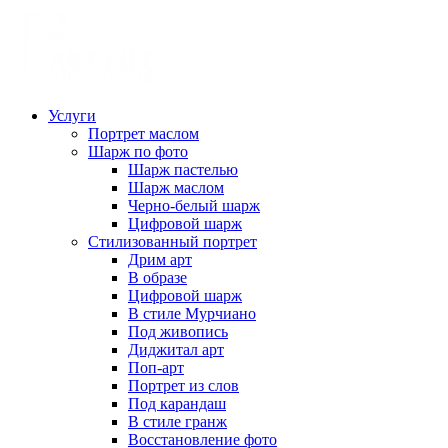
Услуги
Портрет маслом
Шарж по фото
Шарж пастелью
Шарж маслом
Черно-белый шарж
Цифровой шарж
Стилизованный портрет
Дрим арт
В образе
Цифровой шарж
В стиле Мурчиано
Под живопись
Диджитал арт
Поп-арт
Портрет из слов
Под карандаш
В стиле гранж
Восстановление фото