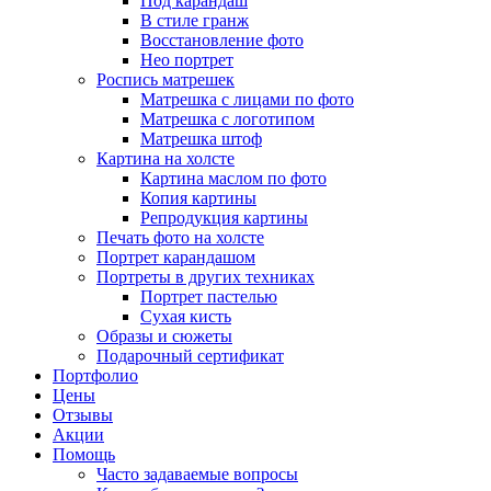
Под карандаш
В стиле гранж
Восстановление фото
Нео портрет
Роспись матрешек
Матрешка с лицами по фото
Матрешка с логотипом
Матрешка штоф
Картина на холсте
Картина маслом по фото
Копия картины
Репродукция картины
Печать фото на холсте
Портрет карандашом
Портреты в других техниках
Портрет пастелью
Сухая кисть
Образы и сюжеты
Подарочный сертификат
Портфолио
Цены
Отзывы
Акции
Помощь
Часто задаваемые вопросы