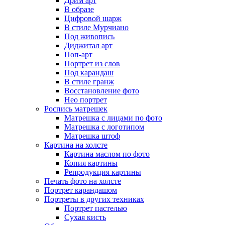
Дрим арт
В образе
Цифровой шарж
В стиле Мурчиано
Под живопись
Диджитал арт
Поп-арт
Портрет из слов
Под карандаш
В стиле гранж
Восстановление фото
Нео портрет
Роспись матрешек
Матрешка с лицами по фото
Матрешка с логотипом
Матрешка штоф
Картина на холсте
Картина маслом по фото
Копия картины
Репродукция картины
Печать фото на холсте
Портрет карандашом
Портреты в других техниках
Портрет пастелью
Сухая кисть