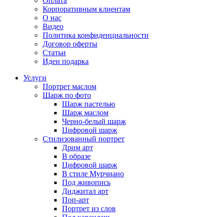
Оплата
Корпоративным клиентам
О нас
Видео
Политика конфиденциальности
Договор оферты
Статьи
Идеи подарка
Услуги
Портрет маслом
Шарж по фото
Шарж пастелью
Шарж маслом
Черно-белый шарж
Цифровой шарж
Стилизованный портрет
Дрим арт
В образе
Цифровой шарж
В стиле Мурчиано
Под живопись
Диджитал арт
Поп-арт
Портрет из слов