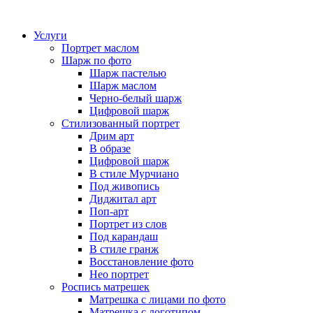
Услуги
Портрет маслом
Шарж по фото
Шарж пастелью
Шарж маслом
Черно-белый шарж
Цифровой шарж
Стилизованный портрет
Дрим арт
В образе
Цифровой шарж
В стиле Мурчиано
Под живопись
Диджитал арт
Поп-арт
Портрет из слов
Под карандаш
В стиле гранж
Восстановление фото
Нео портрет
Роспись матрешек
Матрешка с лицами по фото
Матрешка с логотипом