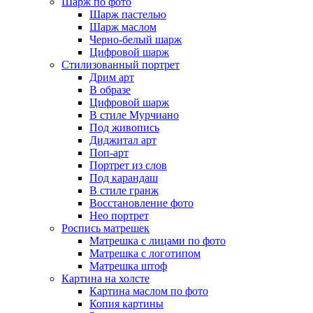
Шарж по фото
Шарж пастелью
Шарж маслом
Черно-белый шарж
Цифровой шарж
Стилизованный портрет
Дрим арт
В образе
Цифровой шарж
В стиле Мурчиано
Под живопись
Диджитал арт
Поп-арт
Портрет из слов
Под карандаш
В стиле гранж
Восстановление фото
Нео портрет
Роспись матрешек
Матрешка с лицами по фото
Матрешка с логотипом
Матрешка штоф
Картина на холсте
Картина маслом по фото
Копия картины