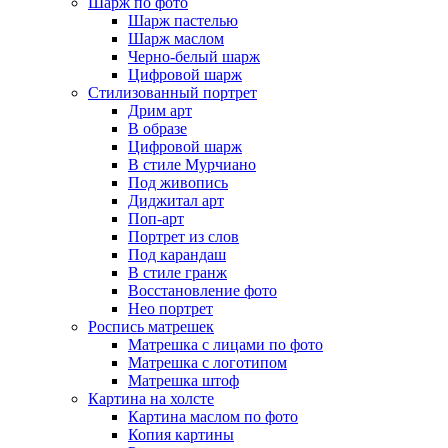
Шарж по фото
Шарж пастелью
Шарж маслом
Черно-белый шарж
Цифровой шарж
Стилизованный портрет
Дрим арт
В образе
Цифровой шарж
В стиле Мурчиано
Под живопись
Диджитал арт
Поп-арт
Портрет из слов
Под карандаш
В стиле гранж
Восстановление фото
Нео портрет
Роспись матрешек
Матрешка с лицами по фото
Матрешка с логотипом
Матрешка штоф
Картина на холсте
Картина маслом по фото
Копия картины