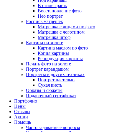
Под карандаш
В стиле гранж
Восстановление фото
Нео портрет
Роспись матрешек
Матрешка с лицами по фото
Матрешка с логотипом
Матрешка штоф
Картина на холсте
Картина маслом по фото
Копия картины
Репродукция картины
Печать фото на холсте
Портрет карандашом
Портреты в других техниках
Портрет пастелью
Сухая кисть
Образы и сюжеты
Подарочный сертификат
Портфолио
Цены
Отзывы
Акции
Помощь
Часто задаваемые вопросы