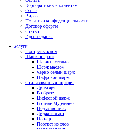
Оплата
Корпоративным клиентам
О нас
Видео
Политика конфиденциальности
Договор оферты
Статьи
Идеи подарка
Услуги
Портрет маслом
Шарж по фото
Шарж пастелью
Шарж маслом
Черно-белый шарж
Цифровой шарж
Стилизованный портрет
Дрим арт
В образе
Цифровой шарж
В стиле Мурчиано
Под живопись
Диджитал арт
Поп-арт
Портрет из слов