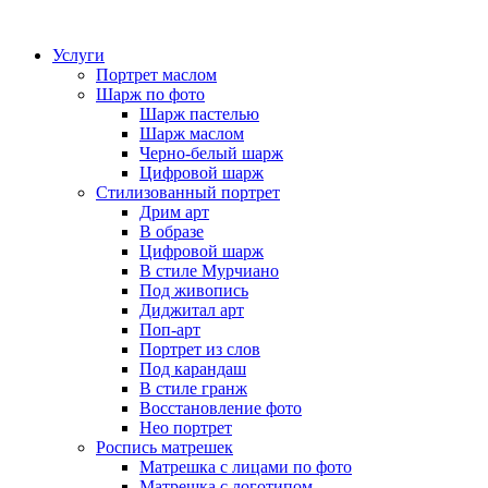
Услуги
Портрет маслом
Шарж по фото
Шарж пастелью
Шарж маслом
Черно-белый шарж
Цифровой шарж
Стилизованный портрет
Дрим арт
В образе
Цифровой шарж
В стиле Мурчиано
Под живопись
Диджитал арт
Поп-арт
Портрет из слов
Под карандаш
В стиле гранж
Восстановление фото
Нео портрет
Роспись матрешек
Матрешка с лицами по фото
Матрешка с логотипом