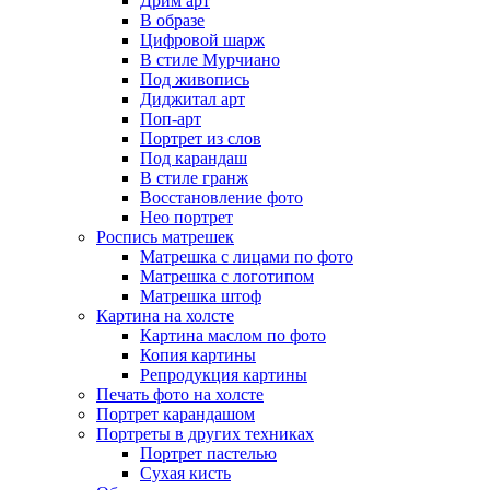
Дрим арт
В образе
Цифровой шарж
В стиле Мурчиано
Под живопись
Диджитал арт
Поп-арт
Портрет из слов
Под карандаш
В стиле гранж
Восстановление фото
Нео портрет
Роспись матрешек
Матрешка с лицами по фото
Матрешка с логотипом
Матрешка штоф
Картина на холсте
Картина маслом по фото
Копия картины
Репродукция картины
Печать фото на холсте
Портрет карандашом
Портреты в других техниках
Портрет пастелью
Сухая кисть