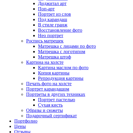
Диджитал арт
Поп-арт
Портрет из слов
Под карандаш
В стиле гранж
Восстановление фото
Нео портрет
Роспись матрешек
Матрешка с лицами по фото
Матрешка с логотипом
Матрешка штоф
Картина на холсте
Картина маслом по фото
Копия картины
Репродукция картины
Печать фото на холсте
Портрет карандашом
Портреты в других техниках
Портрет пастелью
Сухая кисть
Образы и сюжеты
Подарочный сертификат
Портфолио
Цены
Отзывы