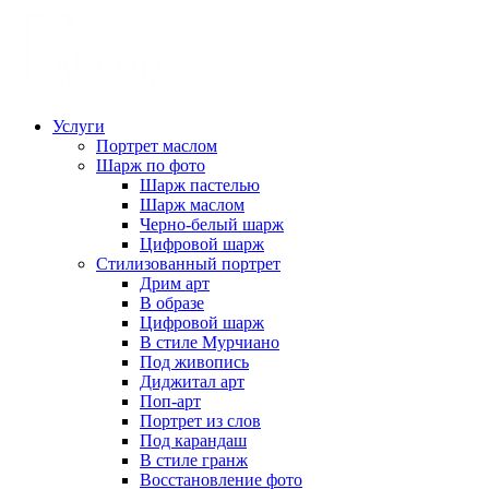
Услуги
Портрет маслом
Шарж по фото
Шарж пастелью
Шарж маслом
Черно-белый шарж
Цифровой шарж
Стилизованный портрет
Дрим арт
В образе
Цифровой шарж
В стиле Мурчиано
Под живопись
Диджитал арт
Поп-арт
Портрет из слов
Под карандаш
В стиле гранж
Восстановление фото