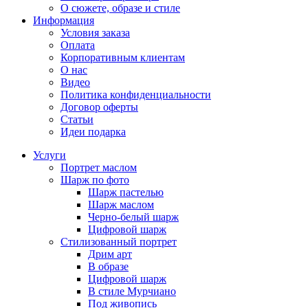
О сюжете, образе и стиле
Информация
Условия заказа
Оплата
Корпоративным клиентам
О нас
Видео
Политика конфиденциальности
Договор оферты
Статьи
Идеи подарка
Услуги
Портрет маслом
Шарж по фото
Шарж пастелью
Шарж маслом
Черно-белый шарж
Цифровой шарж
Стилизованный портрет
Дрим арт
В образе
Цифровой шарж
В стиле Мурчиано
Под живопись