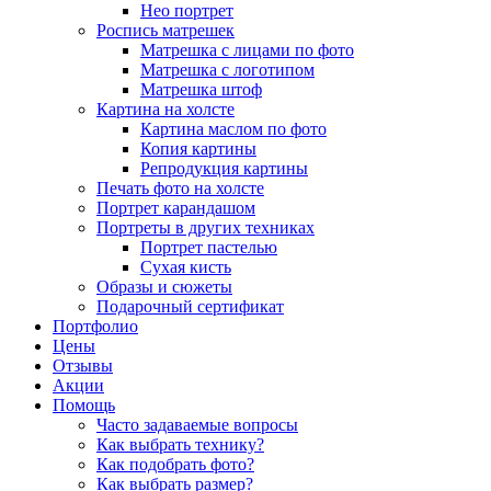
Нео портрет
Роспись матрешек
Матрешка с лицами по фото
Матрешка с логотипом
Матрешка штоф
Картина на холсте
Картина маслом по фото
Копия картины
Репродукция картины
Печать фото на холсте
Портрет карандашом
Портреты в других техниках
Портрет пастелью
Сухая кисть
Образы и сюжеты
Подарочный сертификат
Портфолио
Цены
Отзывы
Акции
Помощь
Часто задаваемые вопросы
Как выбрать технику?
Как подобрать фото?
Как выбрать размер?