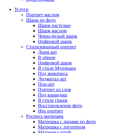
Услуги
Портрет маслом
Шарж по фото
Шарж пастелью
Шарж маслом
Черно-белый шарж
Цифровой шарж
Стилизованный портрет
Дрим арт
В образе
Цифровой шарж
В стиле Мурчиано
Под живопись
Диджитал арт
Поп-арт
Портрет из слов
Под карандаш
В стиле гранж
Восстановление фото
Нео портрет
Роспись матрешек
Матрешка с лицами по фото
Матрешка с логотипом
Матрешка штоф