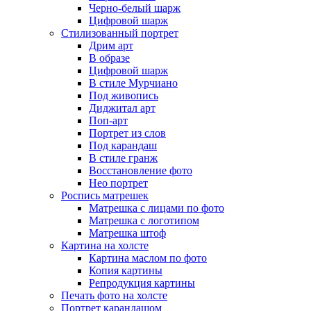
Черно-белый шарж
Цифровой шарж
Стилизованный портрет
Дрим арт
В образе
Цифровой шарж
В стиле Мурчиано
Под живопись
Диджитал арт
Поп-арт
Портрет из слов
Под карандаш
В стиле гранж
Восстановление фото
Нео портрет
Роспись матрешек
Матрешка с лицами по фото
Матрешка с логотипом
Матрешка штоф
Картина на холсте
Картина маслом по фото
Копия картины
Репродукция картины
Печать фото на холсте
Портрет карандашом