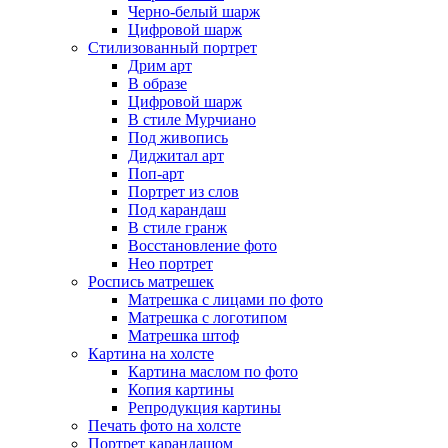
Черно-белый шарж
Цифровой шарж
Стилизованный портрет
Дрим арт
В образе
Цифровой шарж
В стиле Мурчиано
Под живопись
Диджитал арт
Поп-арт
Портрет из слов
Под карандаш
В стиле гранж
Восстановление фото
Нео портрет
Роспись матрешек
Матрешка с лицами по фото
Матрешка с логотипом
Матрешка штоф
Картина на холсте
Картина маслом по фото
Копия картины
Репродукция картины
Печать фото на холсте
Портрет карандашом