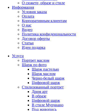
О сюжете, образе и стиле
Информация
Условия заказа
Оплата
Корпоративным клиентам
О нас
Видео
Политика конфиденциальности
Договор оферты
Статьи
Идеи подарка
Услуги
Портрет маслом
Шарж по фото
Шарж пастелью
Шарж маслом
Черно-белый шарж
Цифровой шарж
Стилизованный портрет
Дрим арт
В образе
Цифровой шарж
В стиле Мурчиано
Под живопись