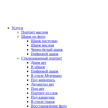
Услуги
Портрет маслом
Шарж по фото
Шарж пастелью
Шарж маслом
Черно-белый шарж
Цифровой шарж
Стилизованный портрет
Дрим арт
В образе
Цифровой шарж
В стиле Мурчиано
Под живопись
Диджитал арт
Поп-арт
Портрет из слов
Под карандаш
В стиле гранж
Восстановление фото