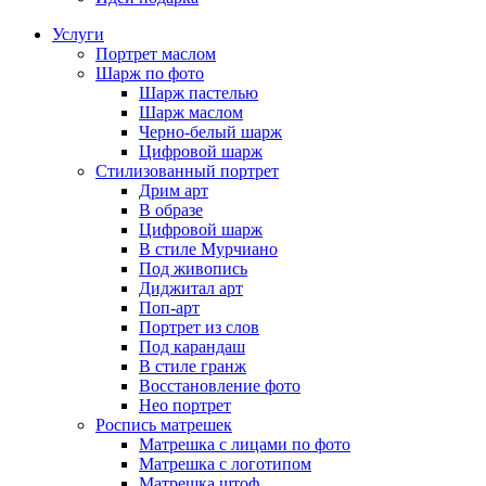
Услуги
Портрет маслом
Шарж по фото
Шарж пастелью
Шарж маслом
Черно-белый шарж
Цифровой шарж
Стилизованный портрет
Дрим арт
В образе
Цифровой шарж
В стиле Мурчиано
Под живопись
Диджитал арт
Поп-арт
Портрет из слов
Под карандаш
В стиле гранж
Восстановление фото
Нео портрет
Роспись матрешек
Матрешка с лицами по фото
Матрешка с логотипом
Матрешка штоф