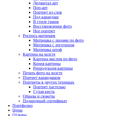
Диджитал арт
Поп-арт
Портрет из слов
Под карандаш
В стиле гранж
Восстановление фото
Нео портрет
Роспись матрешек
Матрешка с лицами по фото
Матрешка с логотипом
Матрешка штоф
Картина на холсте
Картина маслом по фото
Копия картины
Репродукция картины
Печать фото на холсте
Портрет карандашом
Портреты в других техниках
Портрет пастелью
Сухая кисть
Образы и сюжеты
Подарочный сертификат
Портфолио
Цены
Отзывы