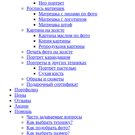
Нео портрет
Роспись матрешек
Матрешка с лицами по фото
Матрешка с логотипом
Матрешка штоф
Картина на холсте
Картина маслом по фото
Копия картины
Репродукция картины
Печать фото на холсте
Портрет карандашом
Портреты в других техниках
Портрет пастелью
Сухая кисть
Образы и сюжеты
Подарочный сертификат
Портфолио
Цены
Отзывы
Акции
Помощь
Часто задаваемые вопросы
Как выбрать технику?
Как подобрать фото?
Как выбрать размер?