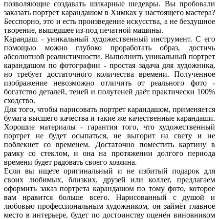
позволяющие создавать шикарные шедевры. Вы пробовали
заказать портрет карандашом в Химках у настоящего мастера?
Бесспорно, это и есть произведение искусства, а не бездушное
творение, вышедшее из-под печатной машины.
Карандаш - уникальный художественный инструмент. С его
помощью можно глубоко проработать образ, достичь
абсолютной реалистичности. Выполнить уникальный портрет
карандашом по фотографии - простая задача для художника,
но требует достаточного количества времени. Полученное
изображение невозможно отличить от реального фото -
богатство деталей, теней и полутеней даёт практически 100%
сходство.
Для того, чтобы нарисовать портрет карандашом, применяется
бумага высшего качества и такие же качественные карандаши.
Хорошие материалы - гарантия того, что художественный
портрет не будет осыпаться, не выгорит на свету и не
поблекнет со временем. Достаточно поместить картину в
рамку со стеклом, и она на протяжении долгого периода
времени будет радовать своего хозяина.
Если вы ищете оригинальный и не избитый подарок для
своих любимых, близких, друзей или коллег, предлагаем
оформить заказ портрета карандашом по тому фото, которое
вам нравится больше всего. Нарисованный с душой и
любовью профессиональным художником, он займёт главное
место в интерьере, будет по достоинству оценён виновником