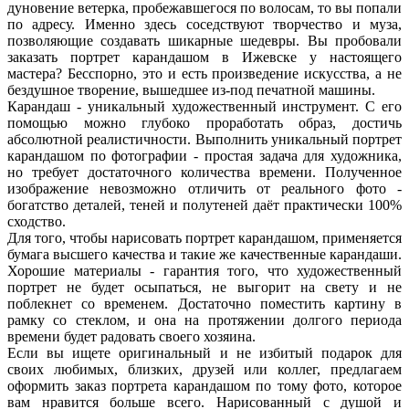
дуновение ветерка, пробежавшегося по волосам, то вы попали
по адресу. Именно здесь соседствуют творчество и муза,
позволяющие создавать шикарные шедевры. Вы пробовали
заказать портрет карандашом в Ижевске у настоящего
мастера? Бесспорно, это и есть произведение искусства, а не
бездушное творение, вышедшее из-под печатной машины.
Карандаш - уникальный художественный инструмент. С его
помощью можно глубоко проработать образ, достичь
абсолютной реалистичности. Выполнить уникальный портрет
карандашом по фотографии - простая задача для художника,
но требует достаточного количества времени. Полученное
изображение невозможно отличить от реального фото -
богатство деталей, теней и полутеней даёт практически 100%
сходство.
Для того, чтобы нарисовать портрет карандашом, применяется
бумага высшего качества и такие же качественные карандаши.
Хорошие материалы - гарантия того, что художественный
портрет не будет осыпаться, не выгорит на свету и не
поблекнет со временем. Достаточно поместить картину в
рамку со стеклом, и она на протяжении долгого периода
времени будет радовать своего хозяина.
Если вы ищете оригинальный и не избитый подарок для
своих любимых, близких, друзей или коллег, предлагаем
оформить заказ портрета карандашом по тому фото, которое
вам нравится больше всего. Нарисованный с душой и