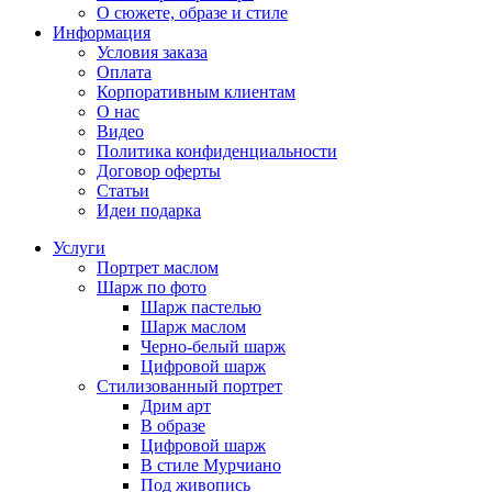
О сюжете, образе и стиле
Информация
Условия заказа
Оплата
Корпоративным клиентам
О нас
Видео
Политика конфиденциальности
Договор оферты
Статьи
Идеи подарка
Услуги
Портрет маслом
Шарж по фото
Шарж пастелью
Шарж маслом
Черно-белый шарж
Цифровой шарж
Стилизованный портрет
Дрим арт
В образе
Цифровой шарж
В стиле Мурчиано
Под живопись