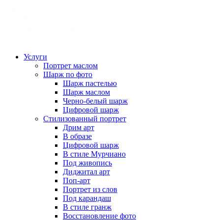
Услуги
Портрет маслом
Шарж по фото
Шарж пастелью
Шарж маслом
Черно-белый шарж
Цифровой шарж
Стилизованный портрет
Дрим арт
В образе
Цифровой шарж
В стиле Мурчиано
Под живопись
Диджитал арт
Поп-арт
Портрет из слов
Под карандаш
В стиле гранж
Восстановление фото