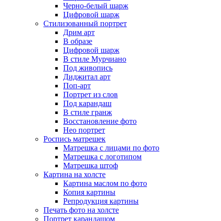
Черно-белый шарж
Цифровой шарж
Стилизованный портрет
Дрим арт
В образе
Цифровой шарж
В стиле Мурчиано
Под живопись
Диджитал арт
Поп-арт
Портрет из слов
Под карандаш
В стиле гранж
Восстановление фото
Нео портрет
Роспись матрешек
Матрешка с лицами по фото
Матрешка с логотипом
Матрешка штоф
Картина на холсте
Картина маслом по фото
Копия картины
Репродукция картины
Печать фото на холсте
Портрет карандашом