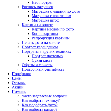
Нео портрет
Роспись матрешек
Матрешка с лицами по фото
Матрешка с логотипом
Матрешка штоф
Картина на холсте
Картина маслом по фото
Копия картины
Репродукция картины
Печать фото на холсте
Портрет карандашом
Портреты в других техниках
Портрет пастелью
Сухая кисть
Образы и сюжеты
Подарочный сертификат
Портфолио
Цены
Отзывы
Акции
Помощь
Часто задаваемые вопросы
Как выбрать технику?
Как подобрать фото?
Как выбрать размер?