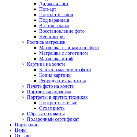
Диджитал арт
Поп-арт
Портрет из слов
Под карандаш
В стиле гранж
Восстановление фото
Нео портрет
Роспись матрешек
Матрешка с лицами по фото
Матрешка с логотипом
Матрешка штоф
Картина на холсте
Картина маслом по фото
Копия картины
Репродукция картины
Печать фото на холсте
Портрет карандашом
Портреты в других техниках
Портрет пастелью
Сухая кисть
Образы и сюжеты
Подарочный сертификат
Портфолио
Цены
Отзывы