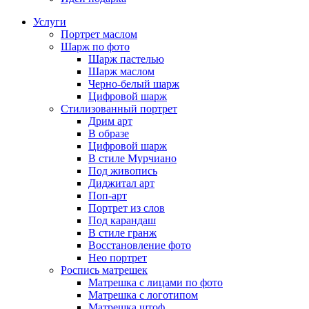
Услуги
Портрет маслом
Шарж по фото
Шарж пастелью
Шарж маслом
Черно-белый шарж
Цифровой шарж
Стилизованный портрет
Дрим арт
В образе
Цифровой шарж
В стиле Мурчиано
Под живопись
Диджитал арт
Поп-арт
Портрет из слов
Под карандаш
В стиле гранж
Восстановление фото
Нео портрет
Роспись матрешек
Матрешка с лицами по фото
Матрешка с логотипом
Матрешка штоф