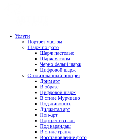
Услуги
Портрет маслом
Шарж по фото
Шарж пастелью
Шарж маслом
Черно-белый шарж
Цифровой шарж
Стилизованный портрет
Дрим арт
В образе
Цифровой шарж
В стиле Мурчиано
Под живопись
Диджитал арт
Поп-арт
Портрет из слов
Под карандаш
В стиле гранж
Восстановление фото