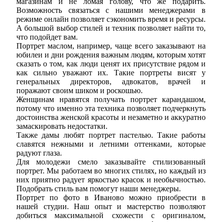
магазинам и не ломая голову, что же подарить.
Возможность связаться с нашими менеджерами в
режиме онлайн позволяет сэкономить время и ресурсы.
А большой выбор стилей и техник позволяет найти то,
что подойдет вам.
Портрет маслом, например, чаще всего заказывают на
юбилеи и дни рождения важным людям, которым хотят
сказать о том, как люди ценят их присутствие рядом и
как сильно уважают их. Такие портреты висят у
генеральных директоров, адвокатов, врачей и
поражают своим шиком и роскошью.
Женщинам нравятся получать портрет карандашом,
потому что именно эта техника позволяет подчеркнуть
достоинства женской красоты и незаметно и аккуратно
замаскировать недостатки.
Также дамы любят портрет пастелью. Такие работы
славятся нежными и летними оттенками, которые
радуют глаза.
Для молодежи смело заказывайте стилизованный
портрет. Мы работаем во многих стилях, но каждый из
них приятно радует яркостью красок и необычностью.
Подобрать стиль вам помогут наши менеджеры.
Портрет по фото в Иваново можно приобрести в
нашей студии. Наш опыт и мастерство позволяют
добиться максимальной схожести с оригиналом,