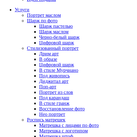
Услуги
Портрет маслом
Шарж по фото
Шарж пастелью
Шарж маслом
Черно-белый шарж
Цифровой шарж
Стилизованный портрет
Дрим арт
В образе
Цифровой шарж
В стиле Мурчиано
Под живопись
Диджитал арт
Поп-арт
Портрет из слов
Под карандаш
В стиле гранж
Восстановление фото
Нео портрет
Роспись матрешек
Матрешка с лицами по фото
Матрешка с логотипом
Матрешка штоф