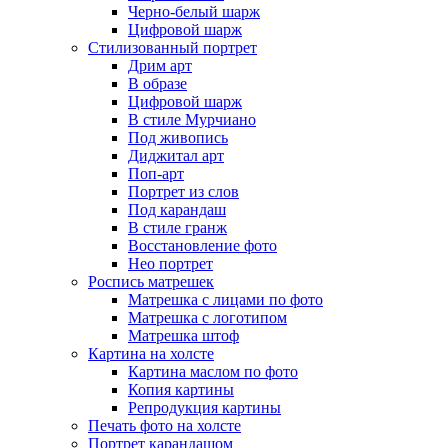
Черно-белый шарж
Цифровой шарж
Стилизованный портрет
Дрим арт
В образе
Цифровой шарж
В стиле Мурчиано
Под живопись
Диджитал арт
Поп-арт
Портрет из слов
Под карандаш
В стиле гранж
Восстановление фото
Нео портрет
Роспись матрешек
Матрешка с лицами по фото
Матрешка с логотипом
Матрешка штоф
Картина на холсте
Картина маслом по фото
Копия картины
Репродукция картины
Печать фото на холсте
Портрет карандашом