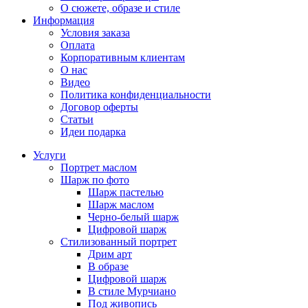
О сюжете, образе и стиле
Информация
Условия заказа
Оплата
Корпоративным клиентам
О нас
Видео
Политика конфиденциальности
Договор оферты
Статьи
Идеи подарка
Услуги
Портрет маслом
Шарж по фото
Шарж пастелью
Шарж маслом
Черно-белый шарж
Цифровой шарж
Стилизованный портрет
Дрим арт
В образе
Цифровой шарж
В стиле Мурчиано
Под живопись