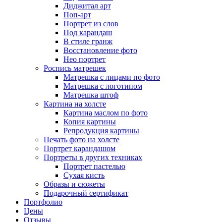
Диджитал арт
Поп-арт
Портрет из слов
Под карандаш
В стиле гранж
Восстановление фото
Нео портрет
Роспись матрешек
Матрешка с лицами по фото
Матрешка с логотипом
Матрешка штоф
Картина на холсте
Картина маслом по фото
Копия картины
Репродукция картины
Печать фото на холсте
Портрет карандашом
Портреты в других техниках
Портрет пастелью
Сухая кисть
Образы и сюжеты
Подарочный сертификат
Портфолио
Цены
Отзывы