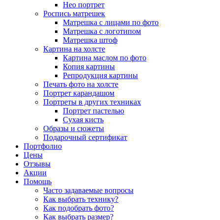
Нео портрет
Роспись матрешек
Матрешка с лицами по фото
Матрешка с логотипом
Матрешка штоф
Картина на холсте
Картина маслом по фото
Копия картины
Репродукция картины
Печать фото на холсте
Портрет карандашом
Портреты в других техниках
Портрет пастелью
Сухая кисть
Образы и сюжеты
Подарочный сертификат
Портфолио
Цены
Отзывы
Акции
Помощь
Часто задаваемые вопросы
Как выбрать технику?
Как подобрать фото?
Как выбрать размер?