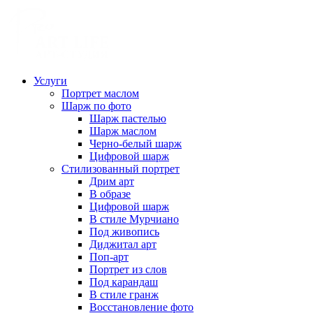
Услуги
Портрет маслом
Шарж по фото
Шарж пастелью
Шарж маслом
Черно-белый шарж
Цифровой шарж
Стилизованный портрет
Дрим арт
В образе
Цифровой шарж
В стиле Мурчиано
Под живопись
Диджитал арт
Поп-арт
Портрет из слов
Под карандаш
В стиле гранж
Восстановление фото