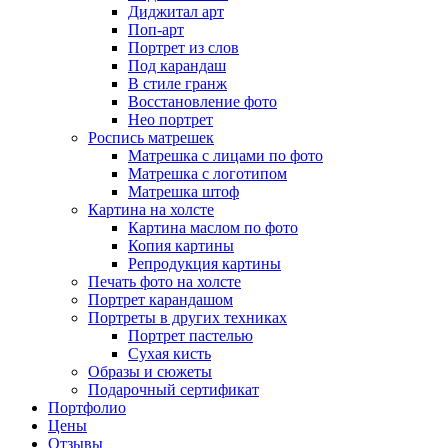
Диджитал арт
Поп-арт
Портрет из слов
Под карандаш
В стиле гранж
Восстановление фото
Нео портрет
Роспись матрешек
Матрешка с лицами по фото
Матрешка с логотипом
Матрешка штоф
Картина на холсте
Картина маслом по фото
Копия картины
Репродукция картины
Печать фото на холсте
Портрет карандашом
Портреты в других техниках
Портрет пастелью
Сухая кисть
Образы и сюжеты
Подарочный сертификат
Портфолио
Цены
Отзывы