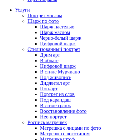
Услуги
Портрет маслом
Шарж по фото
Шарж пастелью
Шарж маслом
Черно-белый шарж
Цифровой шарж
Стилизованный портрет
Дрим арт
В образе
Цифровой шарж
В стиле Мурчиано
Под живопись
Диджитал арт
Поп-арт
Портрет из слов
Под карандаш
В стиле гранж
Восстановление фото
Нео портрет
Роспись матрешек
Матрешка с лицами по фото
Матрешка с логотипом
Матрешка штоф