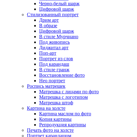
Черно-белый шарж
Цифровой шарж
Стилизованный портрет
Дрим арт
В образе
Цифровой шарж
В стиле Мурчиано
Под живопись
Диджитал арт
Поп-арт
Портрет из слов
Под карандаш
В стиле гранж
Восстановление фото
Нео портрет
Роспись матрешек
Матрешка с лицами по фото
Матрешка с логотипом
Матрешка штоф
Картина на холсте
Картина маслом по фото
Копия картины
Репродукция картины
Печать фото на холсте
Портрет карандашом