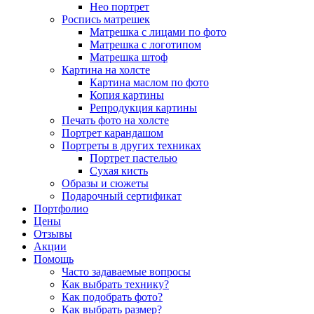
Нео портрет
Роспись матрешек
Матрешка с лицами по фото
Матрешка с логотипом
Матрешка штоф
Картина на холсте
Картина маслом по фото
Копия картины
Репродукция картины
Печать фото на холсте
Портрет карандашом
Портреты в других техниках
Портрет пастелью
Сухая кисть
Образы и сюжеты
Подарочный сертификат
Портфолио
Цены
Отзывы
Акции
Помощь
Часто задаваемые вопросы
Как выбрать технику?
Как подобрать фото?
Как выбрать размер?