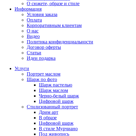
О сюжете, образе и стиле
Информация
Условия заказа
Оплата
Корпоративным клиентам
О нас
Видео
Политика конфиденциальности
Договор оферты
Статьи
Идеи подарка
Услуги
Портрет маслом
Шарж по фото
Шарж пастелью
Шарж маслом
Черно-белый шарж
Цифровой шарж
Стилизованный портрет
Дрим арт
В образе
Цифровой шарж
В стиле Мурчиано
Под живопись