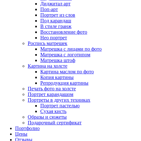
Диджитал арт
Поп-арт
Портрет из слов
Под карандаш
В стиле гранж
Восстановление фото
Нео портрет
Роспись матрешек
Матрешка с лицами по фото
Матрешка с логотипом
Матрешка штоф
Картина на холсте
Картина маслом по фото
Копия картины
Репродукция картины
Печать фото на холсте
Портрет карандашом
Портреты в других техниках
Портрет пастелью
Сухая кисть
Образы и сюжеты
Подарочный сертификат
Портфолио
Цены
Отзывы