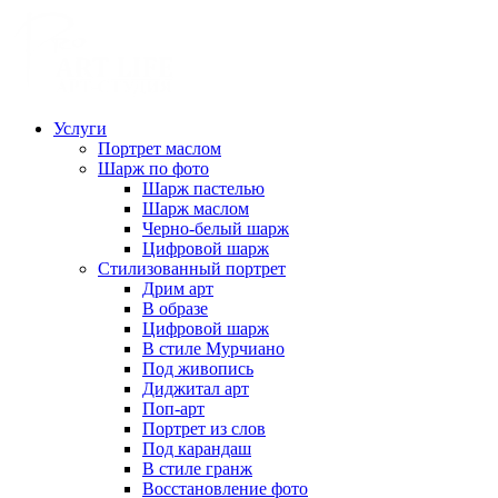
Услуги
Портрет маслом
Шарж по фото
Шарж пастелью
Шарж маслом
Черно-белый шарж
Цифровой шарж
Стилизованный портрет
Дрим арт
В образе
Цифровой шарж
В стиле Мурчиано
Под живопись
Диджитал арт
Поп-арт
Портрет из слов
Под карандаш
В стиле гранж
Восстановление фото