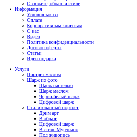
О сюжете, образе и стиле
Информация
Условия заказа
Оплата
Корпоративным клиентам
О нас
Видео
Политика конфиденциальности
Договор оферты
Статьи
Идеи подарка
Услуги
Портрет маслом
Шарж по фото
Шарж пастелью
Шарж маслом
Черно-белый шарж
Цифровой шарж
Стилизованный портрет
Дрим арт
В образе
Цифровой шарж
В стиле Мурчиано
Под живопись