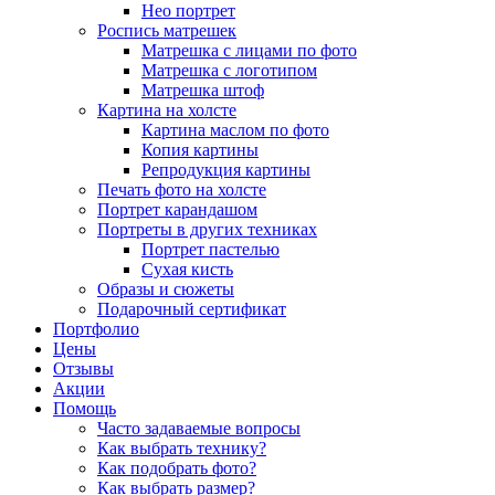
Нео портрет
Роспись матрешек
Матрешка с лицами по фото
Матрешка с логотипом
Матрешка штоф
Картина на холсте
Картина маслом по фото
Копия картины
Репродукция картины
Печать фото на холсте
Портрет карандашом
Портреты в других техниках
Портрет пастелью
Сухая кисть
Образы и сюжеты
Подарочный сертификат
Портфолио
Цены
Отзывы
Акции
Помощь
Часто задаваемые вопросы
Как выбрать технику?
Как подобрать фото?
Как выбрать размер?