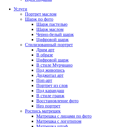
Услуги
Портрет маслом
Шарж по фото
Шарж пастелью
Шарж маслом
Черно-белый шарж
Цифровой шарж
Стилизованный портрет
Дрим арт
В образе
Цифровой шарж
В стиле Мурчиано
Под живопись
Диджитал арт
Поп-арт
Портрет из слов
Под карандаш
В стиле гранж
Восстановление фото
Нео портрет
Роспись матрешек
Матрешка с лицами по фото
Матрешка с логотипом
Матрешка штоф