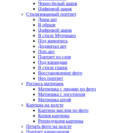
Черно-белый шарж
Цифровой шарж
Стилизованный портрет
Дрим арт
В образе
Цифровой шарж
В стиле Мурчиано
Под живопись
Диджитал арт
Поп-арт
Портрет из слов
Под карандаш
В стиле гранж
Восстановление фото
Нео портрет
Роспись матрешек
Матрешка с лицами по фото
Матрешка с логотипом
Матрешка штоф
Картина на холсте
Картина маслом по фото
Копия картины
Репродукция картины
Печать фото на холсте
Портрет карандашом