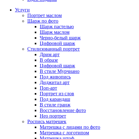
Услуги
Портрет маслом
Шарж по фото
Шарж пастелью
Шарж маслом
Черно-белый шарж
Цифровой шарж
Стилизованный портрет
Дрим арт
В образе
Цифровой шарж
В стиле Мурчиано
Под живопись
Диджитал арт
Поп-арт
Портрет из слов
Под карандаш
В стиле гранж
Восстановление фото
Нео портрет
Роспись матрешек
Матрешка с лицами по фото
Матрешка с логотипом
Матрешка штоф