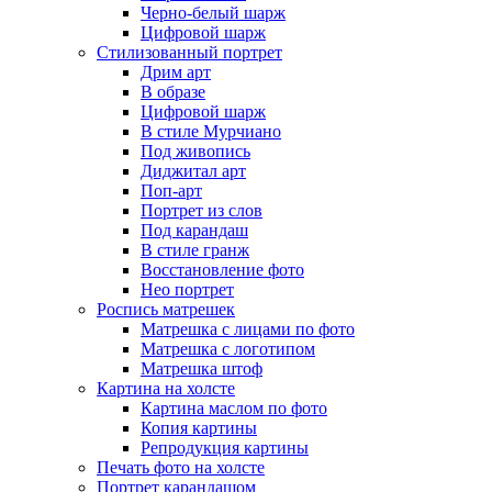
Черно-белый шарж
Цифровой шарж
Стилизованный портрет
Дрим арт
В образе
Цифровой шарж
В стиле Мурчиано
Под живопись
Диджитал арт
Поп-арт
Портрет из слов
Под карандаш
В стиле гранж
Восстановление фото
Нео портрет
Роспись матрешек
Матрешка с лицами по фото
Матрешка с логотипом
Матрешка штоф
Картина на холсте
Картина маслом по фото
Копия картины
Репродукция картины
Печать фото на холсте
Портрет карандашом