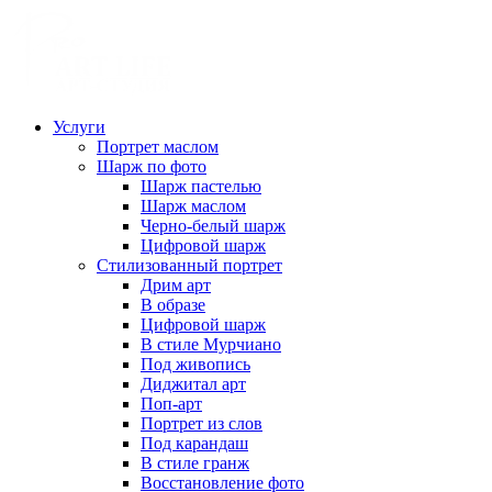
Услуги
Портрет маслом
Шарж по фото
Шарж пастелью
Шарж маслом
Черно-белый шарж
Цифровой шарж
Стилизованный портрет
Дрим арт
В образе
Цифровой шарж
В стиле Мурчиано
Под живопись
Диджитал арт
Поп-арт
Портрет из слов
Под карандаш
В стиле гранж
Восстановление фото