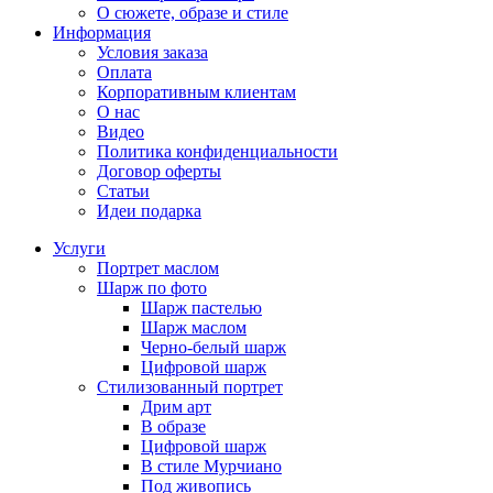
О сюжете, образе и стиле
Информация
Условия заказа
Оплата
Корпоративным клиентам
О нас
Видео
Политика конфиденциальности
Договор оферты
Статьи
Идеи подарка
Услуги
Портрет маслом
Шарж по фото
Шарж пастелью
Шарж маслом
Черно-белый шарж
Цифровой шарж
Стилизованный портрет
Дрим арт
В образе
Цифровой шарж
В стиле Мурчиано
Под живопись