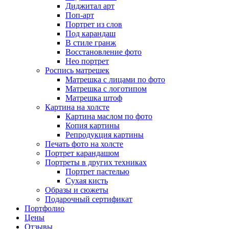
Диджитал арт
Поп-арт
Портрет из слов
Под карандаш
В стиле гранж
Восстановление фото
Нео портрет
Роспись матрешек
Матрешка с лицами по фото
Матрешка с логотипом
Матрешка штоф
Картина на холсте
Картина маслом по фото
Копия картины
Репродукция картины
Печать фото на холсте
Портрет карандашом
Портреты в других техниках
Портрет пастелью
Сухая кисть
Образы и сюжеты
Подарочный сертификат
Портфолио
Цены
Отзывы