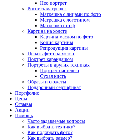
Нео портрет
Роспись матрешек
Матрешка с лицами по фото
Матрешка с логотипом
Матрешка штоф
Картина на холсте
Картина маслом по фото
Копия картины
Репродукция картины
Печать фото на холсте
Портрет карандашом
Портреты в других техниках
Портрет пастелью
Сухая кисть
Образы и сюжеты
Подарочный сертификат
Портфолио
Цены
Отзывы
Акции
Помощь
Часто задаваемые вопросы
Как выбрать технику?
Как подобрать фото?
Как выбрать размер?